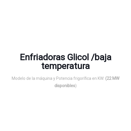
Enfriadoras Glicol /baja
temperatura
Modelo de la máquina y Potencia frigorífica en KW:
(22 MW
disponibles
)