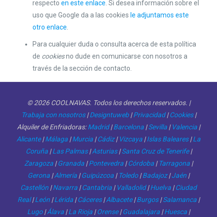
respecto
en este enlace
. Si desea información sobre el
uso que Google da a las cookies
le adjuntamos este
otro enlace
.
Para cualquier duda o consulta acerca de esta política
de
cookies
no dude en comunicarse con nosotros a
través de la sección de contacto.
© 2026 COOLNAVAS. Todos los derechos reservados. |
Trabaja con nosotros
|
Designtuweb
|
Privacidad
|
Cookies
|
Alquiler de Enfriadoras:
Madrid
|
Barcelona
|
Sevilla
|
Valencia
|
Alicante
|
Málaga
|
Murcia
|
Cádiz
|
Vizcaya
|
Islas Baleares
|
La
Coruña
|
Las Palmas
|
Asturias
|
Santa Cruz de Tenerife
|
Zaragoza
|
Granada
|
Pontevedra
|
Córdoba
|
Tarragona
|
Gerona
|
Almería
|
Guipúzcoa
|
Toledo
|
Badajoz
|
Jaén
|
Castellón
|
Navarra
|
Cantabria
|
Valladolid
|
Huelva
|
Ciudad
Real
|
León
|
Lérida
|
Cáceres
|
Albacete
|
Burgos
|
Salamanca
|
Lugo
|
Álava
|
La Rioja
|
Orense
|
Guadalajara
|
Huesca
|